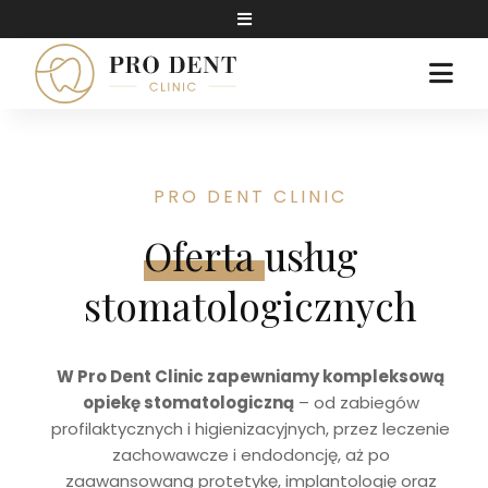
Skip
Toggle
to
Jak dojechać
Navigation
content
Zadzwoń
Togg
Napisz wiadomość
Navi
O NAS
NASZE KLINIKI
PRO DENT CLINIC
OFERTA
Oferta
usług
BLOG
stomatologicznych
KONTAKT
W Pro Dent Clinic zapewniamy kompleksową
UMÓW WIZYTĘ
opiekę stomatologiczną
– od zabiegów
profilaktycznych i higienizacyjnych, przez leczenie
zachowawcze i endodoncję, aż po
zaawansowaną protetykę, implantologię oraz