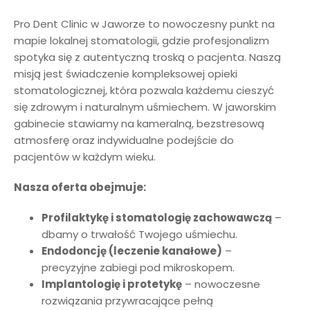
Pro Dent Clinic w Jaworze to nowoczesny punkt na
mapie lokalnej stomatologii,
gdzie profesjonalizm
spotyka się z autentyczną troską o pacjenta.
Naszą
misją jest świadczenie kompleksowej opieki
stomatologicznej,
która pozwala każdemu cieszyć
się zdrowym i naturalnym uśmiechem.
W jaworskim
gabinecie stawiamy na kameralną,
bezstresową
atmosferę oraz indywidualne podejście do
pacjentów w każdym wieku.
Nasza oferta obejmuje:
Profilaktykę i stomatologię zachowawczą
–
dbamy o trwałość Twojego uśmiechu.
Endodoncję (leczenie kanałowe)
–
precyzyjne zabiegi pod mikroskopem.
Implantologię i protetykę
– nowoczesne
rozwiązania przywracające pełną