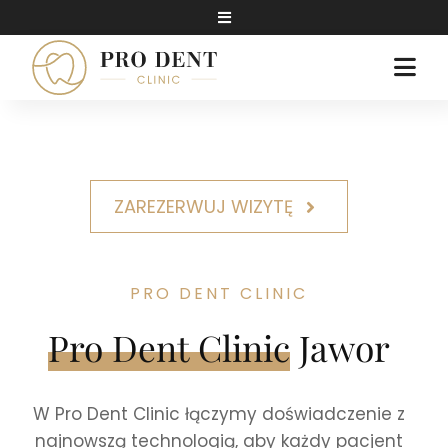
Skip
Toggle
to
Jak dojechać
Navigation
content
Zadzwoń
Togg
Napisz wiadomość
Navi
O NAS
NASZE KLINIKI
ZAREZERWUJ WIZYTĘ
OFERTA
BLOG
PRO DENT CLINIC
KONTAKT
Pro Dent Clinic
Jawor
UMÓW WIZYTĘ
W Pro Dent Clinic łączymy doświadczenie z
najnowszą technologią, aby każdy pacjent